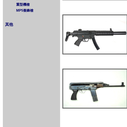
重型機槍
MP5衝鋒槍
其他