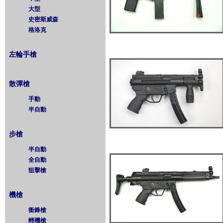
大型
史密斯威森
格洛克
左輪手槍
散彈槍
手動
半自動
步槍
半自動
全自動
狙擊槍
機槍
衝鋒槍
輕機槍