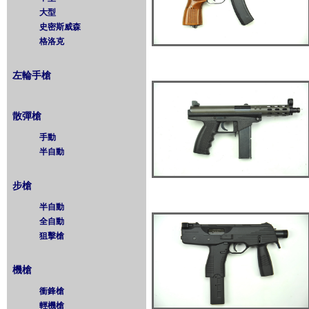
大型
史密斯威森
格洛克
左輪手槍
散彈槍
手動
半自動
步槍
半自動
全自動
狙擊槍
機槍
衝鋒槍
輕機槍