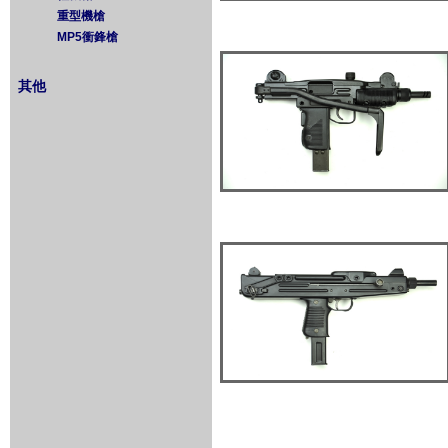
重型機槍
MP5衝鋒槍
其他