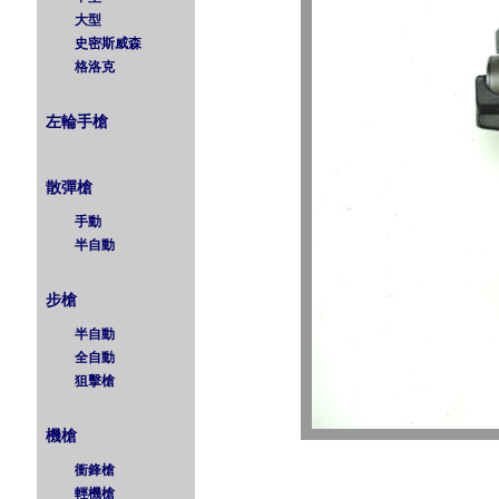
大型
史密斯威森
格洛克
左輪手槍
散彈槍
手動
半自動
步槍
半自動
全自動
狙擊槍
機槍
衝鋒槍
輕機槍